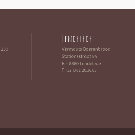
Lendelede
 230
Vermauts Boerenbrood
Stationsstraat 84
B - 8860 Lendelede
T +32 (0)51 20.36.65