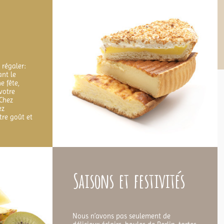
e régaler:
ant le
e fête,
votre
 Chez
ez
tre goût et
Saisons et festivités
Nous n’avons pas seulement de