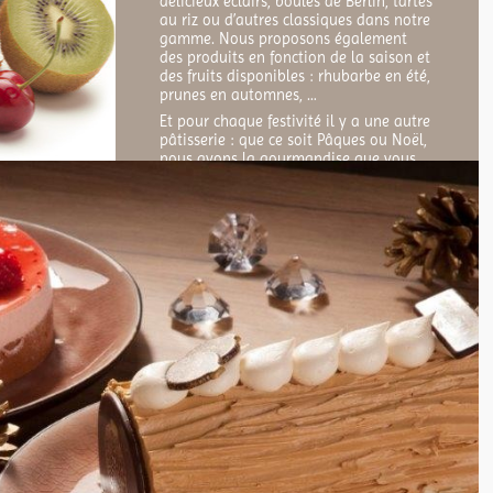
délicieux éclairs, boules de Berlin, tartes
au riz ou d’autres classiques dans notre
gamme. Nous proposons également
des produits en fonction de la saison et
des fruits disponibles : rhubarbe en été,
prunes en automnes, …
Et pour chaque festivité il y a une autre
pâtisserie : que ce soit Pâques ou Noël,
nous avons la gourmandise que vous
cherchez.