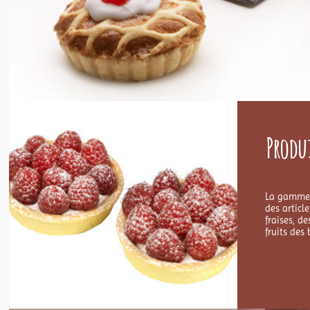
Produ
La gamme 
des articl
fraises, d
fruits des 