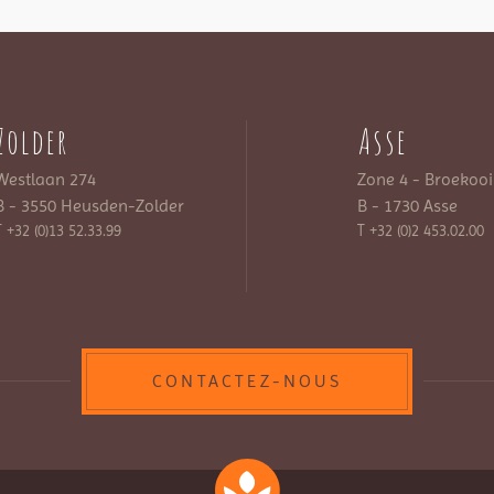
Zolder
Asse
Westlaan 274
Zone 4 - Broekooi
B - 3550 Heusden-Zolder
B - 1730 Asse
T +32 (0)13 52.33.99
T +32 (0)2 453.02.00
CONTACTEZ-NOUS