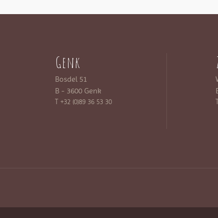
Genk
Bosdel 51
B - 3600 Genk
T +32 (0)89 36 53 30